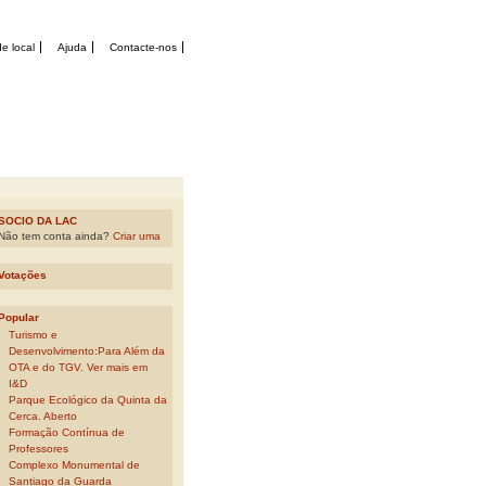
e local
Ajuda
Contacte-nos
SOCIO DA LAC
Não tem conta ainda?
Criar uma
Votações
Popular
Turismo e
Desenvolvimento:Para Além da
OTA e do TGV. Ver mais em
I&D
Parque Ecológico da Quinta da
Cerca. Aberto
Formação Contínua de
Professores
Complexo Monumental de
Santiago da Guarda