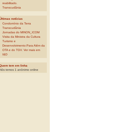
reabilitado.
Transcudânia
Últimas notícias
Condomínio da Terra
Transcudânia
Jornadas do MINON_ICOM
Visita da Ministra da Cultura
Turismo e
Desenvolvimento:Para Além da
OTA e do TGV. Ver mais em
I&D
Quem tem em linha
Nós temos 1 anónimo online