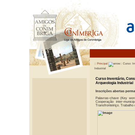
:: Principal
:: Curso: I
Industrial
Curso Inventário, Con
Arqueologia Industrial
Inscrições abertas perm
Palavras-chave (Key word
Cooperação inter-municip
Transfronteiriço. Trabalho 